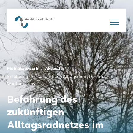
Mobilitätswerk
Aktuelles
Befahrung des zukünftigen Alltagsradnetzes im
Wartburgkreis
Befahrung des
zukünftigen
Alltagsradnetzes im