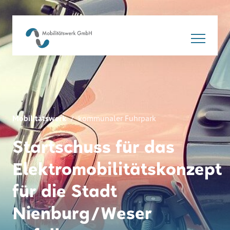
Mobilitätswerk
kommunaler Fuhrpark
Startschuss für das
Elektromobilitätskonzept
für die Stadt
Nienburg/Weser