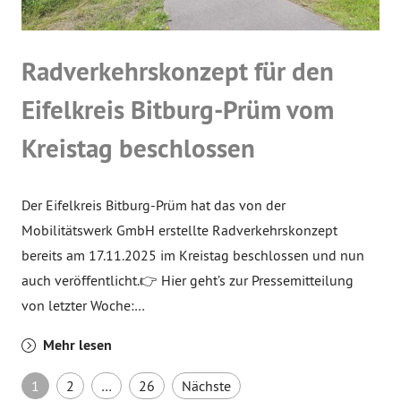
Radverkehrskonzept für den
Eifelkreis Bitburg-Prüm vom
Kreistag beschlossen
Der Eifelkreis Bitburg-Prüm hat das von der
Mobilitätswerk GmbH erstellte Radverkehrskonzept
bereits am 17.11.2025 im Kreistag beschlossen und nun
auch veröffentlicht.👉 Hier geht’s zur Pressemitteilung
von letzter Woche:…
Mehr lesen
Seitennummerierung der B
1
2
…
26
Nächste