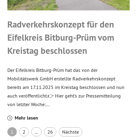
Radverkehrskonzept für den
Eifelkreis Bitburg-Prüm vom
Kreistag beschlossen
Der Eifelkreis Bitburg-Prüm hat das von der
Mobilitätswerk GmbH erstellte Radverkehrskonzept
bereits am 17.11.2025 im Kreistag beschlossen und nun
auch veröffentlicht.👉 Hier geht’s zur Pressemitteilung
von letzter Woche:…
Mehr lesen
Seitennummerierung der B
1
2
…
26
Nächste