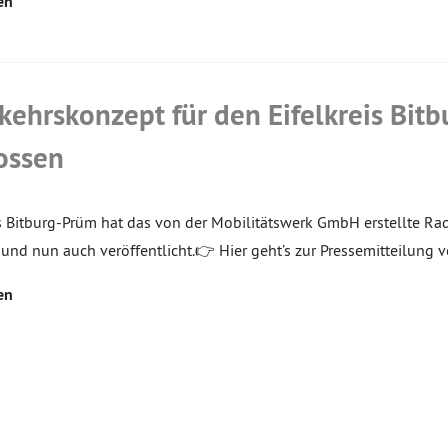
en
kehrskonzept für den Eifelkreis Bit
ossen
is Bitburg-Prüm hat das von der Mobilitätswerk GmbH erstellte Ra
und nun auch veröffentlicht.👉 Hier geht’s zur Pressemitteilung 
en
Beiträge