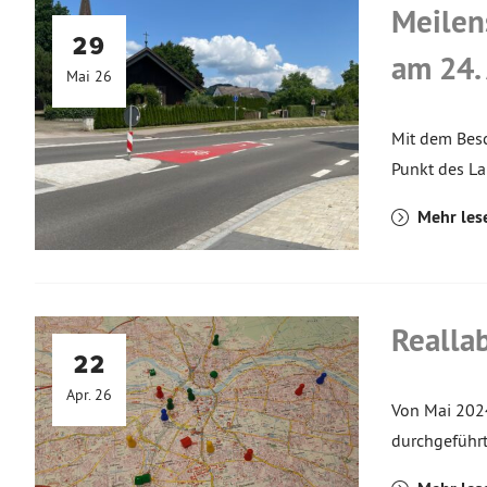
Meilen
29
am 24.
Mai 26
Mit dem Besc
Punkt des La
Mehr les
Realla
22
Apr. 26
Von Mai 202
durchgeführt