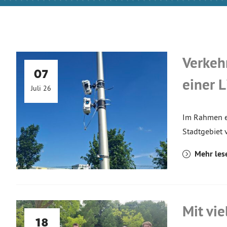
Verkeh
07
einer 
Juli 26
Im Rahmen e
Stadtgebiet 
Mehr les
Mit vi
18