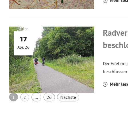
Mehr les
Radver
17
beschl
Apr. 26
Der Eifelkre
beschlossen 
Mehr les
Seitennummerierung der 
1
2
…
26
Nächste