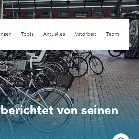
enzen
Tools
Aktuelles
Mitarbeit
Team
Berufsalltag
Einstieg
Stellenangebote
berichtet von seinen