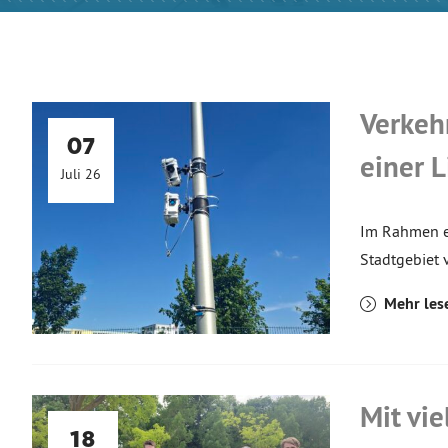
Verkeh
07
einer 
Juli 26
Im Rahmen e
Stadtgebiet 
Mehr les
Mit vi
18