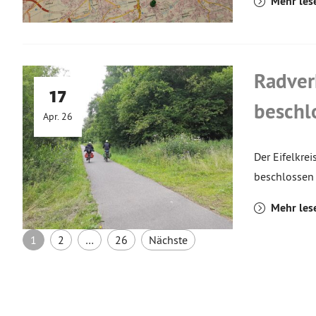
Mehr les
Radver
17
beschl
Apr. 26
Der Eifelkre
beschlossen 
Mehr les
Seitennummerierung der 
1
2
…
26
Nächste