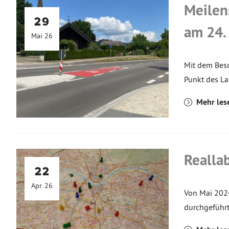
Meilen
29
am 24.
Mai 26
Mit dem Besc
Punkt des La
Mehr les
Realla
22
Apr. 26
Von Mai 202
durchgeführt