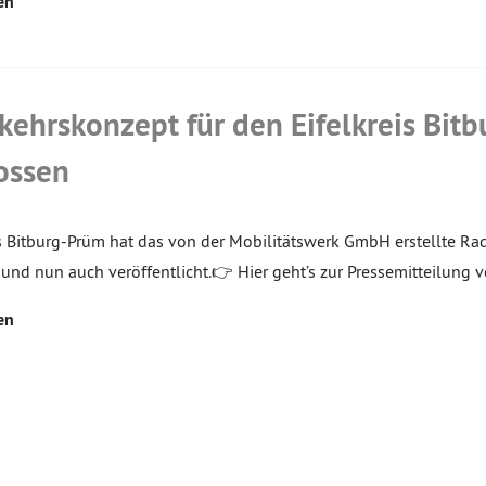
en
kehrskonzept für den Eifelkreis Bit
ossen
is Bitburg-Prüm hat das von der Mobilitätswerk GmbH erstellte Ra
und nun auch veröffentlicht.👉 Hier geht’s zur Pressemitteilung 
en
Beiträge