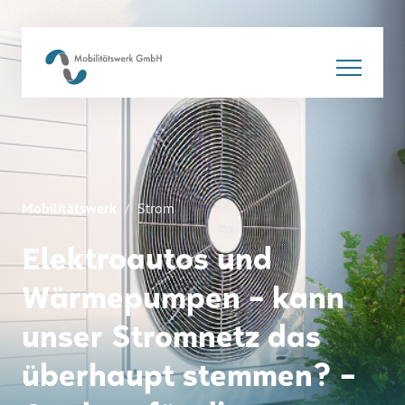
Mobilitätswerk
Strom
Elektroautos und
Wärmepumpen – kann
unser Stromnetz das
überhaupt stemmen? –